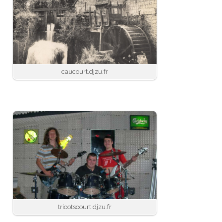
caucourt.djzu.fr
tricotscourt.djzu.fr